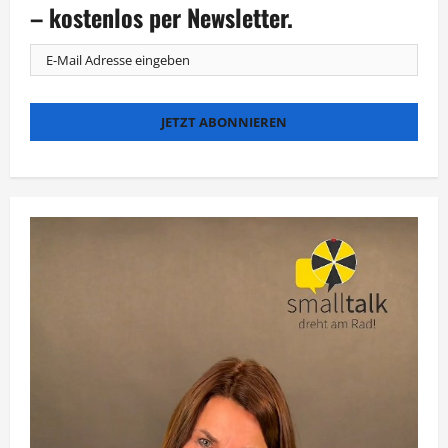
Woche
– kostenlos per Newsletter.
in
Jena