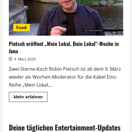
Food
Pietsch eröffnet „Mein Lokal, Dein Lokal“-Woche in
Jena
9. März 2026
Zwei-Sterne-Koch Robin Pietsch ist ab dem 9. März
wieder als Wochen-Moderator für die Kabel Eins-
Reihe „Mein Lokal,...
Mehr
Mehr erfahren
Informationen
über
Pietsch
eröffnet
„Mein
Lokal,
Deine täglichen Entertainment-Updates
Dein
Lokal“-