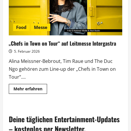
Food
Messe
„Chefs in Town on Tour“ auf Leitmesse Intergastra
5. Februar 2026
Alina Meissner-Bebrout, Tim Raue und The Duc
Ngo gehören zum Line-up der „Chefs in Town on
Tour“....
Mehr
Mehr erfahren
Informationen
über
„Chefs
in
Town
on
Deine täglichen Entertainment-Updates
Tour“
auf
Leitmesse
– kostenlos per Newsletter.
Intergastra