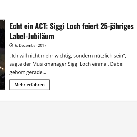
Echt ein ACT: Siggi Loch feiert 25-jähriges
Label-Jubiläum
6. Dezember 2017
„Ich will nicht mehr wichtig, sondern nützlich sein“,
sagte der Musikmanager Siggi Loch einmal. Dabei
gehört gerade...
Mehr
Mehr erfahren
Informationen
über
Echt
ein
ACT:
Siggi
Loch
feiert
25-
jähriges
Label-
Jubiläum