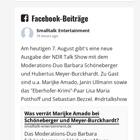
Facebook-Beiträge
Smalltalk Entertainment
15 hours ago
Am heutigen 7. August gibt's eine neue
Ausgabe der
NDR Talk Show
mit dem
Moderations-Duo
Barbara Schöneberger
und Hubertus Meyer-Burckhardt. Zu Gast
sind u.a.
Marijke Amado
,
Janin Ullmann
sowie
das "Eberhofer-Krimi"-Paar Lisa Maria
Potthoff und Sebastian Bezzel.
#ndrtalkshow
Was verrät Marijke Amado bei
Schöneberger und Meyer-Burckhardt?
smalltalk-entertainment.de
Das Moderations-Duo Barbara