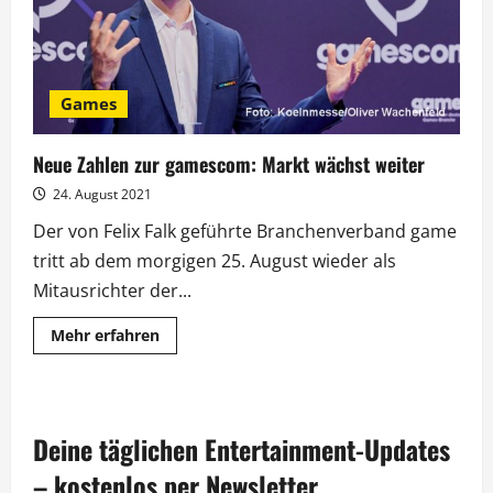
Games
Neue Zahlen zur gamescom: Markt wächst weiter
24. August 2021
Der von Felix Falk geführte Branchenverband game
tritt ab dem morgigen 25. August wieder als
Mitausrichter der...
Mehr
Mehr erfahren
Informationen
über
Neue
Zahlen
zur
gamescom:
Deine täglichen Entertainment-Updates
Markt
wächst
weiter
– kostenlos per Newsletter.