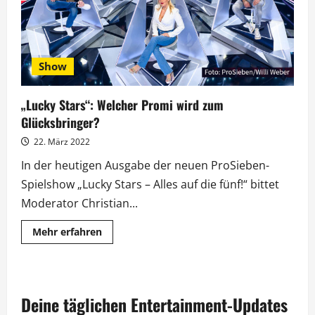
Show
„Lucky Stars“: Welcher Promi wird zum
Glücksbringer?
22. März 2022
In der heutigen Ausgabe der neuen ProSieben-
Spielshow „Lucky Stars – Alles auf die fünf!“ bittet
Moderator Christian...
Mehr
Mehr erfahren
Informationen
über
„Lucky
Stars“:
Welcher
Promi
Deine täglichen Entertainment-Updates
wird
zum