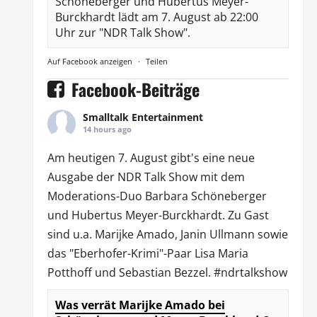
Schöneberger und Hubertus Meyer-
Burckhardt lädt am 7. August ab 22:00
Uhr zur "NDR Talk Show".
Auf Facebook anzeigen
·
Teilen
Facebook-Beiträge
Smalltalk Entertainment
14 hours ago
Am heutigen 7. August gibt's eine neue
Ausgabe der
NDR Talk Show
mit dem
Moderations-Duo
Barbara Schöneberger
und Hubertus Meyer-Burckhardt. Zu Gast
sind u.a.
Marijke Amado
,
Janin Ullmann
sowie
das "Eberhofer-Krimi"-Paar Lisa Maria
Potthoff und Sebastian Bezzel.
#ndrtalkshow
Was verrät Marijke Amado bei