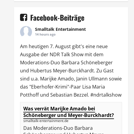
Facebook-Beiträge
Smalltalk Entertainment
14 hours ago
Am heutigen 7. August gibt's eine neue
Ausgabe der
NDR Talk Show
mit dem
Moderations-Duo
Barbara Schöneberger
und Hubertus Meyer-Burckhardt. Zu Gast
sind u.a.
Marijke Amado
,
Janin Ullmann
sowie
das "Eberhofer-Krimi"-Paar Lisa Maria
Potthoff und Sebastian Bezzel.
#ndrtalkshow
Was verrät Marijke Amado bei
Schöneberger und Meyer-Burckhardt?
smalltalk-entertainment.de
Das Moderations-Duo Barbara