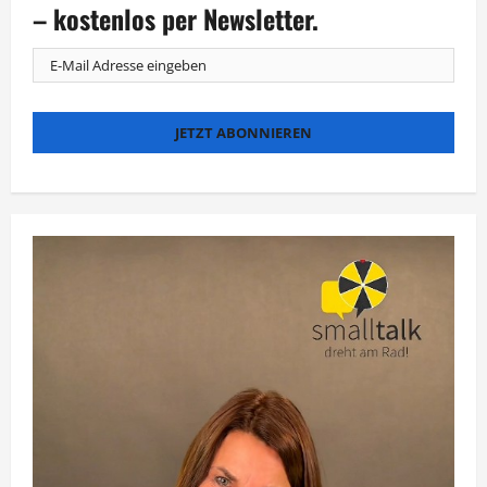
beim
– kostenlos per Newsletter.
Kölner
CSD