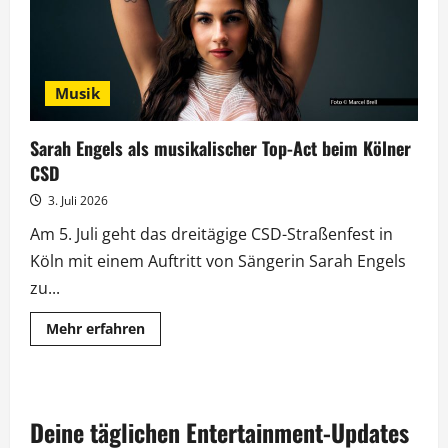
Musik
Sarah Engels als musikalischer Top-Act beim Kölner
CSD
3. Juli 2026
Am 5. Juli geht das dreitägige CSD-Straßenfest in
Köln mit einem Auftritt von Sängerin Sarah Engels
zu...
Mehr
Mehr erfahren
Informationen
über
Sarah
Engels
als
musikalischer
Deine täglichen Entertainment-Updates
Top-
Act