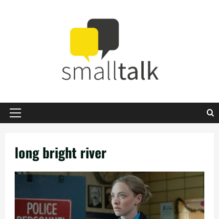
Zum
Inhalt
springen
Primäres
Menü
long bright river