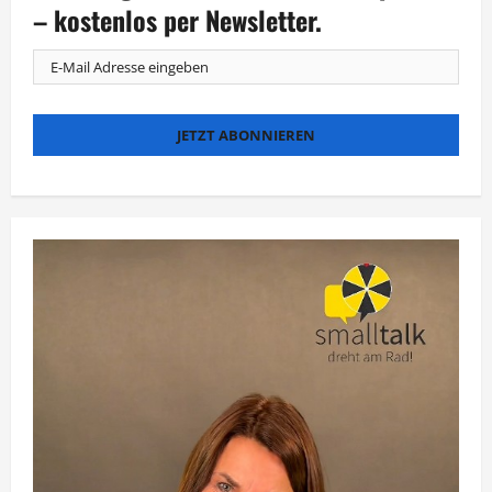
Polizistin
– kostenlos per Newsletter.
bei
MagentaTV