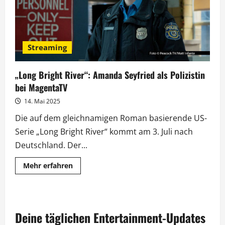
Streaming
„Long Bright River“: Amanda Seyfried als Polizistin
bei MagentaTV
14. Mai 2025
Die auf dem gleichnamigen Roman basierende US-
Serie „Long Bright River“ kommt am 3. Juli nach
Deutschland. Der...
Mehr
Mehr erfahren
Informationen
über
„Long
Bright
River“:
Amanda
Deine täglichen Entertainment-Updates
Seyfried
als