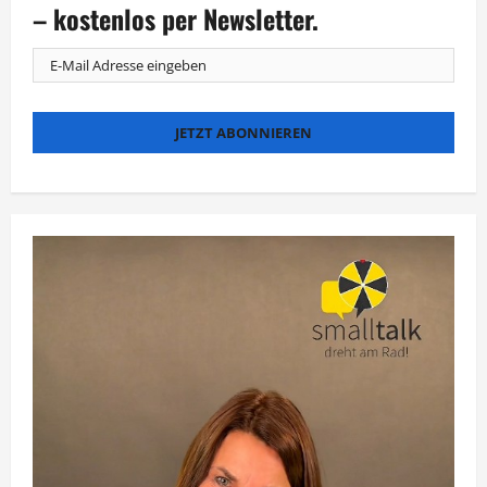
in
– kostenlos per Newsletter.
Düsseldorf
verliehen