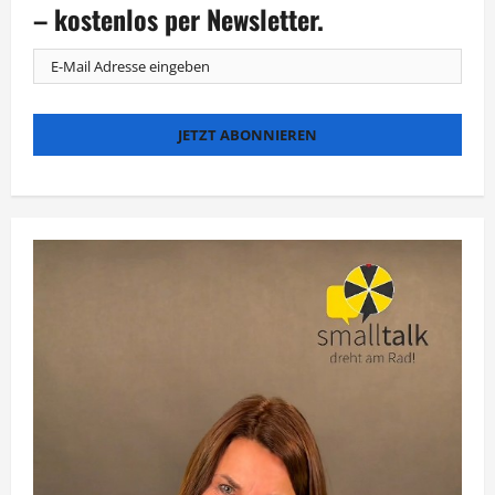
großes
– kostenlos per Newsletter.
Hai-
Special