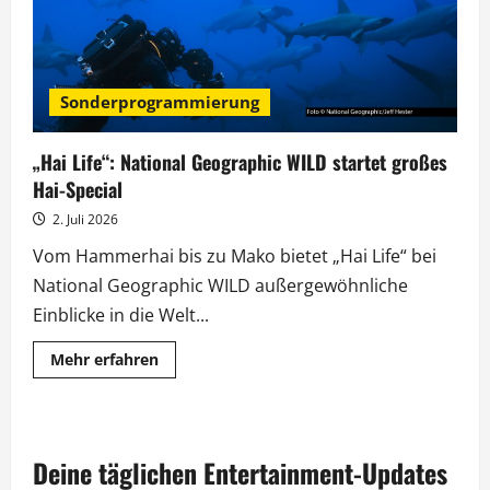
Sonderprogrammierung
„Hai Life“: National Geographic WILD startet großes
Hai-Special
2. Juli 2026
Vom Hammerhai bis zu Mako bietet „Hai Life“ bei
National Geographic WILD außergewöhnliche
Einblicke in die Welt...
Mehr
Mehr erfahren
Informationen
über
„Hai
Life“:
National
Geographic
Deine täglichen Entertainment-Updates
WILD
startet