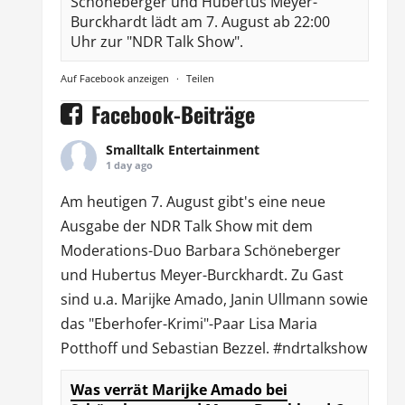
Schöneberger und Hubertus Meyer-
Burckhardt lädt am 7. August ab 22:00
Uhr zur "NDR Talk Show".
Auf Facebook anzeigen
·
Teilen
Facebook-Beiträge
Smalltalk Entertainment
1 day ago
Am heutigen 7. August gibt's eine neue
Ausgabe der
NDR Talk Show
mit dem
Moderations-Duo
Barbara Schöneberger
und Hubertus Meyer-Burckhardt. Zu Gast
sind u.a.
Marijke Amado
,
Janin Ullmann
sowie
das "Eberhofer-Krimi"-Paar Lisa Maria
Potthoff und Sebastian Bezzel.
#ndrtalkshow
Was verrät Marijke Amado bei