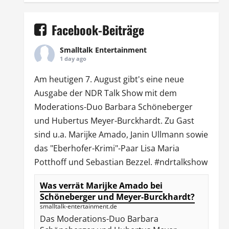
Facebook-Beiträge
Smalltalk Entertainment
1 day ago
Am heutigen 7. August gibt's eine neue
Ausgabe der
NDR Talk Show
mit dem
Moderations-Duo
Barbara Schöneberger
und Hubertus Meyer-Burckhardt. Zu Gast
sind u.a.
Marijke Amado
,
Janin Ullmann
sowie
das "Eberhofer-Krimi"-Paar Lisa Maria
Potthoff und Sebastian Bezzel.
#ndrtalkshow
Was verrät Marijke Amado bei
Schöneberger und Meyer-Burckhardt?
smalltalk-entertainment.de
Das Moderations-Duo Barbara