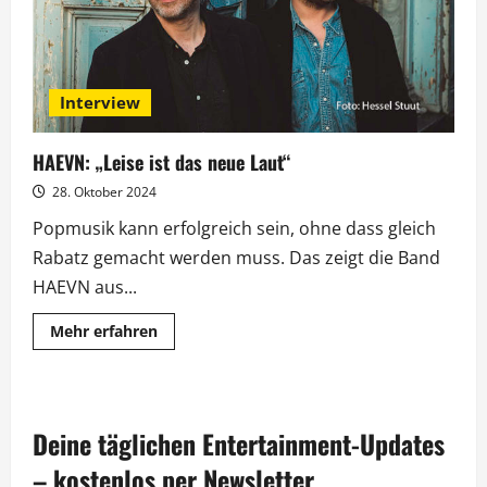
Interview
HAEVN: „Leise ist das neue Laut“
28. Oktober 2024
Popmusik kann erfolgreich sein, ohne dass gleich
Rabatz gemacht werden muss. Das zeigt die Band
HAEVN aus...
Mehr
Mehr erfahren
Informationen
über
HAEVN:
„Leise
ist
das
Deine täglichen Entertainment-Updates
neue
Laut“
– kostenlos per Newsletter.