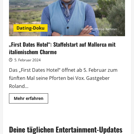
Trettl
Dating-Doku
„First Dates Hotel“: Staffelstart auf Mallorca mit
italienischem Charme
5. Februar 2024
Das „First Dates Hotel“ öffnet ab 5. Februar zum
fünften Mal seine Pforten bei Vox. Gastgeber
Roland...
Mehr
Mehr erfahren
Informationen
über
„First
Dates
Hotel“:
Staffelstart
Deine täglichen Entertainment-Updates
auf
Mallorca