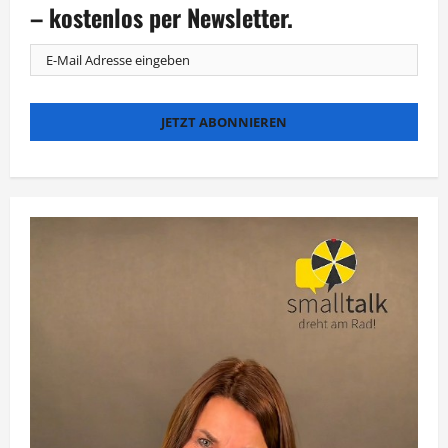
mit
– kostenlos per Newsletter.
italienischem
Charme