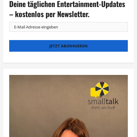
Deine täglichen Entertainment-Updates
Jahre
„Verstehen
Sie
– kostenlos per Newsletter.
Spaß?“