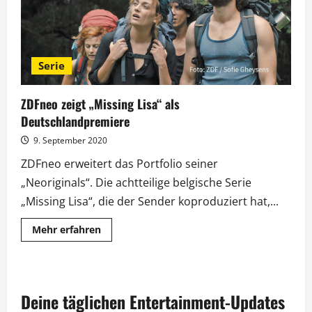
Serie
ZDFneo zeigt „Missing Lisa“ als
Deutschlandpremiere
9. September 2020
ZDFneo erweitert das Portfolio seiner
„Neoriginals“. Die achtteilige belgische Serie
„Missing Lisa“, die der Sender koproduziert hat,...
Mehr
Mehr erfahren
Informationen
über
ZDFneo
zeigt
„Missing
Lisa“
Deine täglichen Entertainment-Updates
als
Deutschlandpremiere