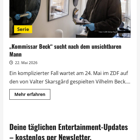
Serie
„Kommissar Beck“ sucht nach dem unsichtbaren
Mann
22. Mai 2026
Ein komplizierter Fall wartet am 24. Mai im ZDF auf
den von Valter Skarsgård gespielten Vilhelm Beck....
Mehr
Mehr erfahren
Informationen
über
„Kommissar
Beck“
sucht
nach
Deine täglichen Entertainment-Updates
dem
unsichtbaren
Mann
– kostenlos per Newsletter.