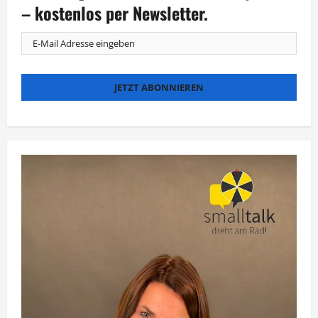
bei
– kostenlos per Newsletter.
National
Geographic
WILD