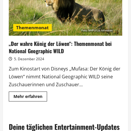
Themenmonat
„Der wahre König der Löwen“: Themenmonat bei
National Geographic WILD
5. Dezember 2024
Zum Kinostart von Disneys „Mufasa: Der König der
Löwen“ nimmt National Geographic WILD seine
Zuschauerinnen und Zuschauer...
Mehr
Mehr erfahren
Informationen
über
„Der
wahre
König
der
Deine täglichen Entertainment-Updates
Löwen“:
Themenmonat