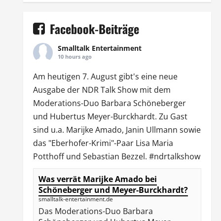
Facebook-Beiträge
Smalltalk Entertainment
10 hours ago
Am heutigen 7. August gibt's eine neue
Ausgabe der
NDR Talk Show
mit dem
Moderations-Duo
Barbara Schöneberger
und Hubertus Meyer-Burckhardt. Zu Gast
sind u.a.
Marijke Amado
,
Janin Ullmann
sowie
das "Eberhofer-Krimi"-Paar Lisa Maria
Potthoff und Sebastian Bezzel.
#ndrtalkshow
Was verrät Marijke Amado bei
Schöneberger und Meyer-Burckhardt?
smalltalk-entertainment.de
Das Moderations-Duo Barbara