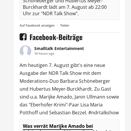
Schöneberger und Hubertus Meyer-
Burckhardt lädt am 7. August ab 22:00
Uhr zur "NDR Talk Show".
Auf Facebook anzeigen
·
Teilen
Facebook-Beiträge
Smalltalk Entertainment
10 hours ago
Am heutigen 7. August gibt's eine neue
Ausgabe der
NDR Talk Show
mit dem
Moderations-Duo
Barbara Schöneberger
und Hubertus Meyer-Burckhardt. Zu Gast
sind u.a.
Marijke Amado
,
Janin Ullmann
sowie
das "Eberhofer-Krimi"-Paar Lisa Maria
Potthoff und Sebastian Bezzel.
#ndrtalkshow
Was verrät Marijke Amado bei