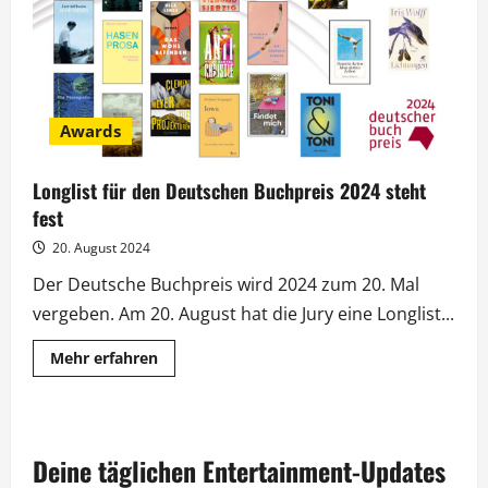
stehen
fest
Awards
Longlist für den Deutschen Buchpreis 2024 steht
fest
20. August 2024
Der Deutsche Buchpreis wird 2024 zum 20. Mal
vergeben. Am 20. August hat die Jury eine Longlist...
Mehr
Mehr erfahren
Informationen
über
Longlist
für
den
Deutschen
Deine täglichen Entertainment-Updates
Buchpreis
2024