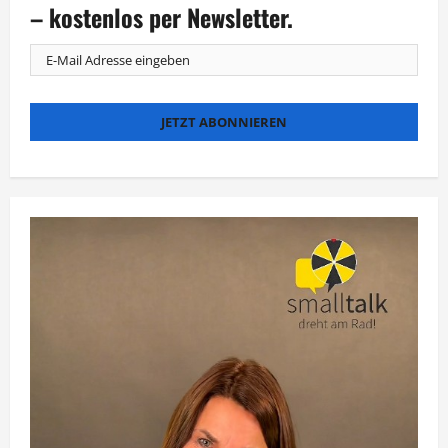
steht
– kostenlos per Newsletter.
fest