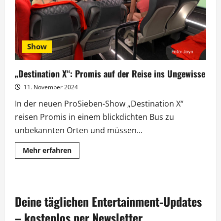
Show
„Destination X“: Promis auf der Reise ins Ungewisse
11. November 2024
In der neuen ProSieben-Show „Destination X“
reisen Promis in einem blickdichten Bus zu
unbekannten Orten und müssen...
Mehr
Mehr erfahren
Informationen
über
„Destination
X“:
Promis
auf
Deine täglichen Entertainment-Updates
der
Reise
ins
– kostenlos per Newsletter.
Ungewisse