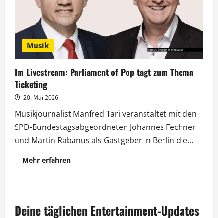
Musik
Im Livestream: Parliament of Pop tagt zum Thema
Ticketing
20. Mai 2026
Musikjournalist Manfred Tari veranstaltet mit den
SPD-Bundestagsabgeordneten Johannes Fechner
und Martin Rabanus als Gastgeber in Berlin die...
Mehr
Mehr erfahren
Informationen
über
Im
Livestream:
Parliament
of
Deine täglichen Entertainment-Updates
Pop
tagt