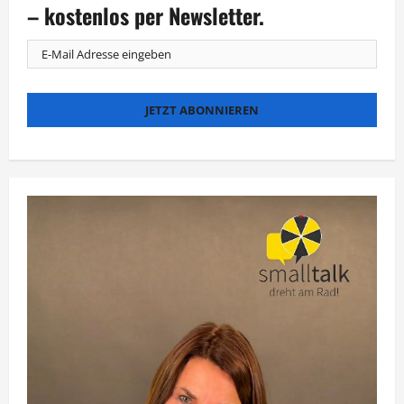
zum
– kostenlos per Newsletter.
Thema
Ticketing