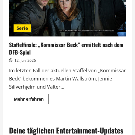
Serie
Staffelfinale: „Kommissar Beck“ ermittelt nach dem
DFB-Spiel
12. Juni 2026
Im letzten Fall der aktuellen Staffel von „Kommissar
Beck“ bekommen es Martin Wallström, Jennie
Silfverhjelm und Valter...
Mehr
Mehr erfahren
Informationen
über
Staffelfinale:
„Kommissar
Beck“
ermittelt
Deine täglichen Entertainment-Updates
nach
dem