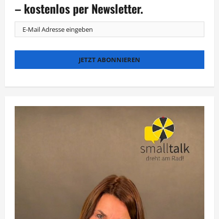
DFB-
– kostenlos per Newsletter.
Spiel