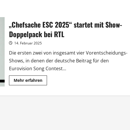
„Chefsache ESC 2025“ startet mit Show-
Doppelpack bei RTL
14. Februar 2025
Die ersten zwei von insgesamt vier Vorentscheidungs-
Shows, in denen der deutsche Beitrag für den
Eurovision Song Contest...
Mehr
Mehr erfahren
Informationen
über
„Chefsache
ESC
2025“
startet
mit
Show-
Doppelpack
bei
RTL