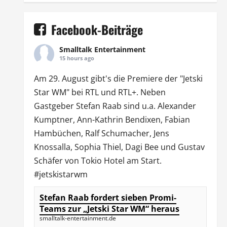
Facebook-Beiträge
Smalltalk Entertainment
15 hours ago
Am 29. August gibt's die Premiere der "Jetski
Star WM" bei
RTL
und
RTL
+. Neben
Gastgeber Stefan Raab sind u.a.
Alexander
Kumptner
, Ann-Kathrin Bendixen,
Fabian
Hambüchen
, Ralf Schumacher,
Jens
Knossalla
,
Sophia Thiel
,
Dagi Bee
und Gustav
Schäfer von
Tokio Hotel
am Start.
#jetskistarwm
Stefan Raab fordert sieben Promi-
Teams zur „Jetski Star WM“ heraus
smalltalk-entertainment.de