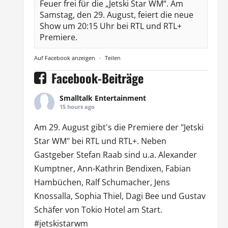
Feuer frei für die „Jetski Star WM“. Am
Samstag, den 29. August, feiert die neue
Show um 20:15 Uhr bei RTL und RTL+
Premiere.
Auf Facebook anzeigen
·
Teilen
Facebook-Beiträge
Smalltalk Entertainment
15 hours ago
Am 29. August gibt's die Premiere der "Jetski
Star WM" bei
RTL
und
RTL
+. Neben
Gastgeber Stefan Raab sind u.a.
Alexander
Kumptner
, Ann-Kathrin Bendixen,
Fabian
Hambüchen
, Ralf Schumacher,
Jens
Knossalla
,
Sophia Thiel
,
Dagi Bee
und Gustav
Schäfer von
Tokio Hotel
am Start.
#jetskistarwm