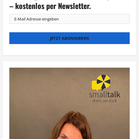
Obstgarten
– kostenlos per Newsletter.
ins
Finale