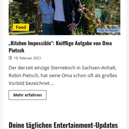
Food
„Kitchen Impossible“: Knifflige Aufgabe von Oma
Pietsch
19. Februar 2021
Der derzeit einzige Sternekoch in Sachsen-Anhalt,
Robin Pietsch, hat seine Oma schon oft als großes
Vorbild bezeichnet....
Mehr
Mehr erfahren
Informationen
über
„Kitchen
Impossible“:
Knifflige
Aufgabe
Deine täglichen Entertainment-Updates
von
Oma