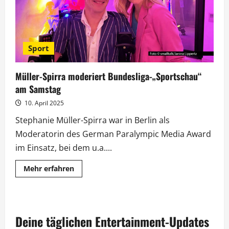
Sport
Müller-Spirra moderiert Bundesliga-„Sportschau“
am Samstag
10. April 2025
Stephanie Müller-Spirra war in Berlin als
Moderatorin des German Paralympic Media Award
im Einsatz, bei dem u.a....
Mehr
Mehr erfahren
Informationen
über
Müller-
Spirra
moderiert
Bundesliga-
Deine täglichen Entertainment-Updates
„Sportschau“
am