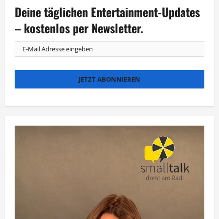
zu
Deine täglichen Entertainment-Updates
Paul
McCartneys
80.
– kostenlos per Newsletter.