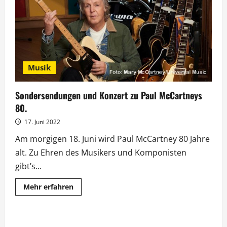
Musik
Sondersendungen und Konzert zu Paul McCartneys
80.
17. Juni 2022
Am morgigen 18. Juni wird Paul McCartney 80 Jahre
alt. Zu Ehren des Musikers und Komponisten
gibt’s...
Mehr
Mehr erfahren
Informationen
über
Sondersendungen
und
Konzert