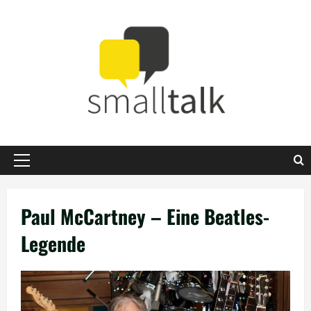
Zum
Inhalt
springen
Primäres
Menü
Paul McCartney – Eine Beatles-
Legende