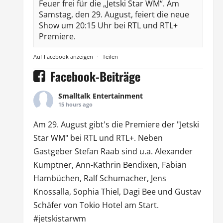
Feuer frei für die „Jetski Star WM“. Am
Samstag, den 29. August, feiert die neue
Show um 20:15 Uhr bei RTL und RTL+
Premiere.
Auf Facebook anzeigen
·
Teilen
Facebook-Beiträge
Smalltalk Entertainment
15 hours ago
Am 29. August gibt's die Premiere der "Jetski
Star WM" bei
RTL
und
RTL
+. Neben
Gastgeber Stefan Raab sind u.a.
Alexander
Kumptner
, Ann-Kathrin Bendixen,
Fabian
Hambüchen
, Ralf Schumacher,
Jens
Knossalla
,
Sophia Thiel
,
Dagi Bee
und Gustav
Schäfer von
Tokio Hotel
am Start.
#jetskistarwm