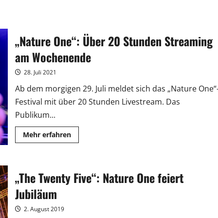
„Nature One“: Über 20 Stunden Streaming
am Wochenende
28. Juli 2021
Ab dem morgigen 29. Juli meldet sich das „Nature One“
Festival mit über 20 Stunden Livestream. Das
Publikum...
Mehr
Mehr erfahren
Informationen
über
„Nature
One“:
Über
„The Twenty Five“: Nature One feiert
20
Stunden
Streaming
Jubiläum
am
Wochenende
2. August 2019