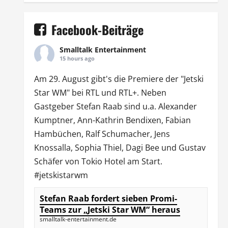
Facebook-Beiträge
Smalltalk Entertainment
15 hours ago
Am 29. August gibt's die Premiere der "Jetski
Star WM" bei
RTL
und
RTL
+. Neben
Gastgeber Stefan Raab sind u.a.
Alexander
Kumptner
, Ann-Kathrin Bendixen,
Fabian
Hambüchen
, Ralf Schumacher,
Jens
Knossalla
,
Sophia Thiel
,
Dagi Bee
und Gustav
Schäfer von
Tokio Hotel
am Start.
#jetskistarwm
Stefan Raab fordert sieben Promi-
Teams zur „Jetski Star WM“ heraus
smalltalk-entertainment.de