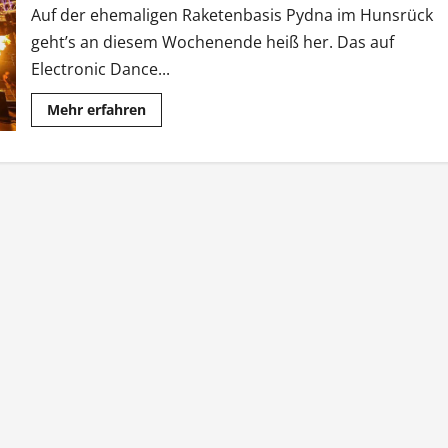
Auf der ehemaligen Raketenbasis Pydna im Hunsrück
geht’s an diesem Wochenende heiß her. Das auf
Electronic Dance...
Mehr
Mehr erfahren
Informationen
über
„The
Twenty
Five“:
Nature
One
feiert
Jubiläum