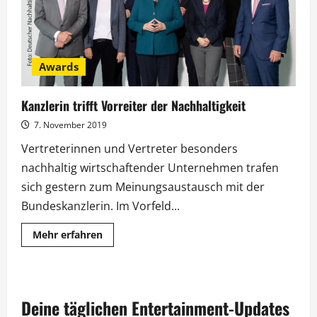
Awards
Kanzlerin trifft Vorreiter der Nachhaltigkeit
7. November 2019
Vertreterinnen und Vertreter besonders
nachhaltig wirtschaftender Unternehmen trafen
sich gestern zum Meinungsaustausch mit der
Bundeskanzlerin. Im Vorfeld...
Mehr
Mehr erfahren
Informationen
über
Kanzlerin
trifft
Vorreiter
der
Deine täglichen Entertainment-Updates
Nachhaltigkeit