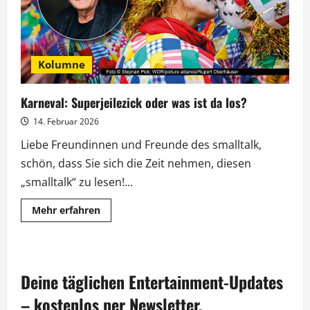
Kolumne
Karneval: Superjeilezick oder was ist da los?
14. Februar 2026
Liebe Freundinnen und Freunde des smalltalk,
schön, dass Sie sich die Zeit nehmen, diesen
„smalltalk“ zu lesen!...
Mehr
Mehr erfahren
Informationen
über
Karneval:
Superjeilezick
oder
was
Deine täglichen Entertainment-Updates
ist
da
los?
– kostenlos per Newsletter.