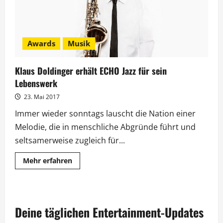
Awards
Musik
Klaus Doldinger erhält ECHO Jazz für sein
Lebenswerk
23. Mai 2017
Immer wieder sonntags lauscht die Nation einer
Melodie, die in menschliche Abgründe führt und
seltsamerweise zugleich für...
Mehr
Mehr erfahren
Informationen
über
Klaus
Doldinger
erhält
ECHO
Deine täglichen Entertainment-Updates
Jazz
für
sein