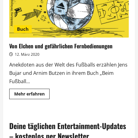
Buch
Von Elchen und gefährlichen Fernbedienungen
12. März 2020
Anekdoten aus der Welt des Fußballs erzählen Jens
Bujar und Arnim Butzen in ihrem Buch „Beim
Fußball...
Mehr
Mehr erfahren
Informationen
über
Von
Elchen
und
gefährlichen
Deine täglichen Entertainment-Updates
Fernbedienungen
– kostenlos per Newsletter.