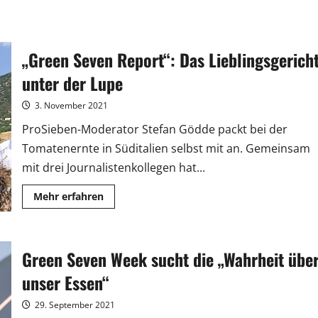
„Green Seven Report“: Das Lieblingsgerich
unter der Lupe
3. November 2021
ProSieben-Moderator Stefan Gödde packt bei der
Tomatenernte in Süditalien selbst mit an. Gemeinsam
mit drei Journalistenkollegen hat...
Mehr
Mehr erfahren
Informationen
über
„Green
Seven
Report“:
Green Seven Week sucht die „Wahrheit übe
Das
Lieblingsgericht
unter
unser Essen“
der
Lupe
29. September 2021