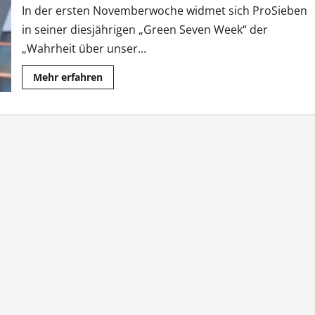
In der ersten Novemberwoche widmet sich ProSieben
in seiner diesjährigen „Green Seven Week“ der
„Wahrheit über unser...
Mehr
Mehr erfahren
Informationen
über
Green
Seven
Week
sucht
die
„Wahrheit
über
unser
Essen“