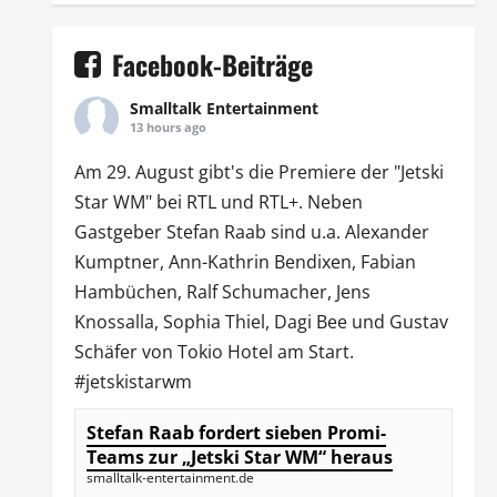
Facebook-Beiträge
Smalltalk Entertainment
13 hours ago
Am 29. August gibt's die Premiere der "Jetski
Star WM" bei
RTL
und
RTL
+. Neben
Gastgeber Stefan Raab sind u.a.
Alexander
Kumptner
, Ann-Kathrin Bendixen,
Fabian
Hambüchen
, Ralf Schumacher,
Jens
Knossalla
,
Sophia Thiel
,
Dagi Bee
und Gustav
Schäfer von
Tokio Hotel
am Start.
#jetskistarwm
Stefan Raab fordert sieben Promi-
Teams zur „Jetski Star WM“ heraus
smalltalk-entertainment.de