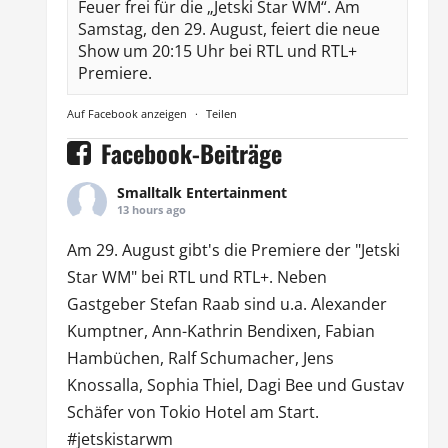
Feuer frei für die „Jetski Star WM“. Am
Samstag, den 29. August, feiert die neue
Show um 20:15 Uhr bei RTL und RTL+
Premiere.
Auf Facebook anzeigen
·
Teilen
Facebook-Beiträge
Smalltalk Entertainment
13 hours ago
Am 29. August gibt's die Premiere der "Jetski
Star WM" bei
RTL
und
RTL
+. Neben
Gastgeber Stefan Raab sind u.a.
Alexander
Kumptner
, Ann-Kathrin Bendixen,
Fabian
Hambüchen
, Ralf Schumacher,
Jens
Knossalla
,
Sophia Thiel
,
Dagi Bee
und Gustav
Schäfer von
Tokio Hotel
am Start.
#jetskistarwm