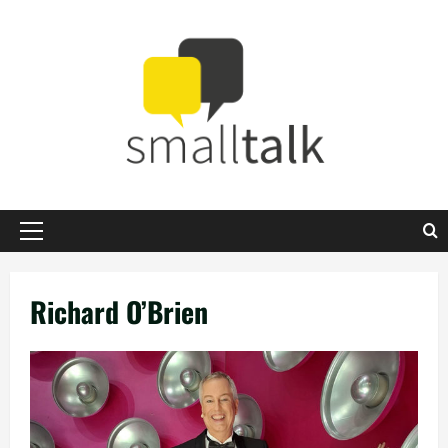
Zum
Inhalt
springen
Primäres
Menü
Richard O’Brien