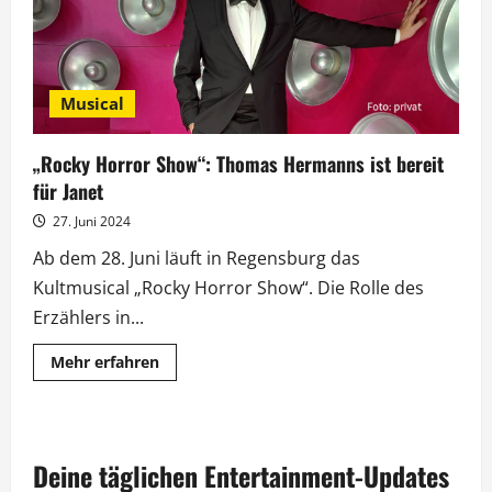
Musical
„Rocky Horror Show“: Thomas Hermanns ist bereit
für Janet
27. Juni 2024
Ab dem 28. Juni läuft in Regensburg das
Kultmusical „Rocky Horror Show“. Die Rolle des
Erzählers in...
Mehr
Mehr erfahren
Informationen
über
„Rocky
Horror
Show“:
Thomas
Deine täglichen Entertainment-Updates
Hermanns
ist