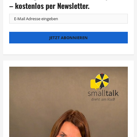
bereit
– kostenlos per Newsletter.
für
Janet