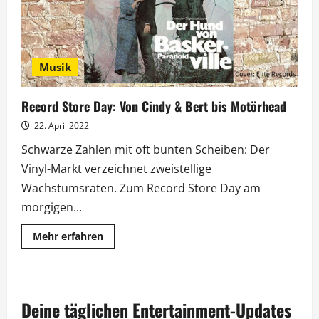
Musik
Record Store Day: Von Cindy & Bert bis Motörhead
22. April 2022
Schwarze Zahlen mit oft bunten Scheiben: Der
Vinyl-Markt verzeichnet zweistellige
Wachstumsraten. Zum Record Store Day am
morgigen...
Mehr
Mehr erfahren
Informationen
über
Record
Store
Day:
Von
Deine täglichen Entertainment-Updates
Cindy
&