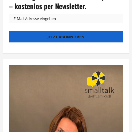
Bert
– kostenlos per Newsletter.
bis
Motörhead