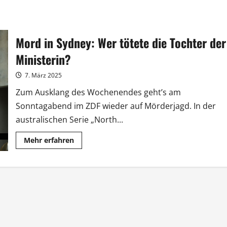
Mord in Sydney: Wer tötete die Tochter der
Ministerin?
7. März 2025
Zum Ausklang des Wochenendes geht’s am
Sonntagabend im ZDF wieder auf Mörderjagd. In der
australischen Serie „North...
Mehr
Mehr erfahren
Informationen
über
Mord
in
Sydney:
Wer
tötete
die
Tochter
der
Ministerin?