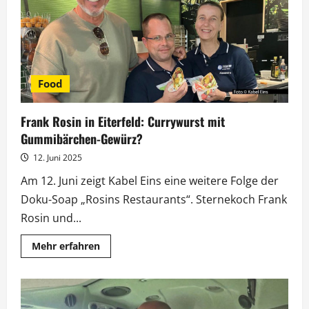
in
Haan
Food
Frank Rosin in Eiterfeld: Currywurst mit
Gummibärchen-Gewürz?
12. Juni 2025
Am 12. Juni zeigt Kabel Eins eine weitere Folge der
Doku-Soap „Rosins Restaurants“. Sternekoch Frank
Rosin und...
Mehr
Mehr erfahren
Informationen
über
Frank
Rosin
in
Eiterfeld: