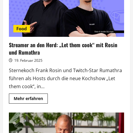
Food
Streamer an den Herd: „Let them cook“ mit Rosin
und Rumathra
19. Februar 2025
Sternekoch Frank Rosin und Twitch-Star Rumathra
führen als Hosts durch die neue Kochshow „Let
them cook“, in...
Mehr
Mehr erfahren
Informationen
über
Streamer
an
den
Herd:
„Let
them