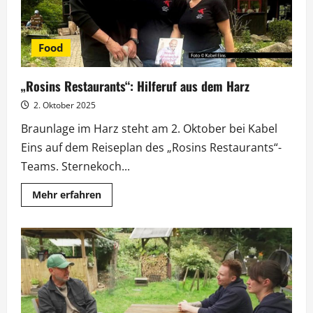
Food
„Rosins Restaurants“: Hilferuf aus dem Harz
2. Oktober 2025
Braunlage im Harz steht am 2. Oktober bei Kabel
Eins auf dem Reiseplan des „Rosins Restaurants“-
Teams. Sternekoch...
Mehr
Mehr erfahren
Informationen
über
„Rosins
Restaurants“:
Hilferuf
aus
dem
Harz