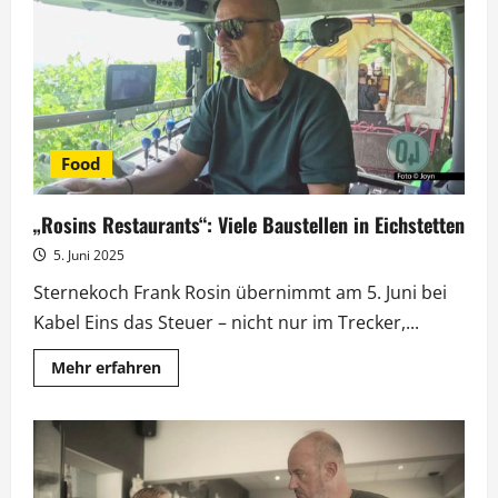
Currywurst
mit
Gummibärchen-
Gewürz?
Food
„Rosins Restaurants“: Viele Baustellen in Eichstetten
5. Juni 2025
Sternekoch Frank Rosin übernimmt am 5. Juni bei
Kabel Eins das Steuer – nicht nur im Trecker,...
Mehr
Mehr erfahren
Informationen
über
„Rosins
Restaurants“:
Viele
Baustellen
in
Eichstetten