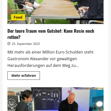
Food
Der teure Traum vom Gutshof: Kann Rosin noch
retten?
25. September 2025
Mit mehr als einer Million Euro Schulden steht
Gastronom Alexander vor gewaltigen
Herausforderungen auf dem Weg zu...
Mehr
Mehr erfahren
Informationen
über
Der
teure
Traum
vom
Gutshof:
Kann
Rosin
noch