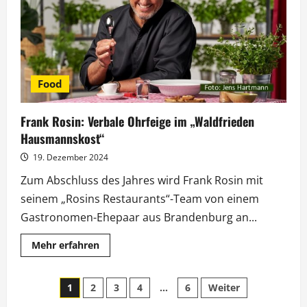
cook“
mit
Rosin
und
Rumathra
Food
Frank Rosin: Verbale Ohrfeige im „Waldfrieden
Hausmannskost“
19. Dezember 2024
Zum Abschluss des Jahres wird Frank Rosin mit
seinem „Rosins Restaurants“-Team von einem
Gastronomen-Ehepaar aus Brandenburg an...
Mehr
Mehr erfahren
Informationen
über
Frank
Seitennummerierung
Rosin:
1
2
3
4
…
6
Weiter
Verbale
Ohrfeige