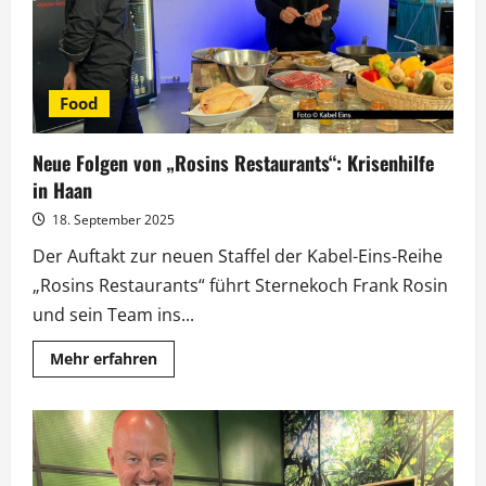
retten?
Food
Neue Folgen von „Rosins Restaurants“: Krisenhilfe
in Haan
18. September 2025
Der Auftakt zur neuen Staffel der Kabel-Eins-Reihe
„Rosins Restaurants“ führt Sternekoch Frank Rosin
und sein Team ins...
Mehr
Mehr erfahren
Informationen
über
Neue
Folgen
von
„Rosins
Restaurants“:
Krisenhilfe