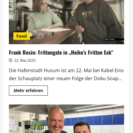
Food
Frank Rosin: Frittengate in „Heike’s Fritten Eck“
22. Mai 2025
Die Hafenstadt Husum ist am 22. Mai bei Kabel Eins
der Schauplatz einer neuen Folge der Doku-Soap...
Mehr
Mehr erfahren
Informationen
über
Frank
Rosin:
Frittengate
in
„Heike’s
Fritten
Eck“