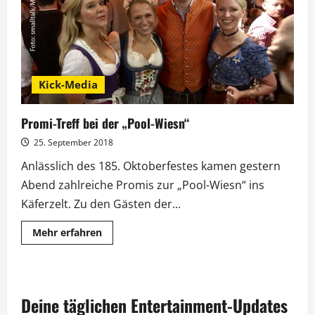
sprechen
über
Fernweh
Kick-Media
Promi-Treff bei der „Pool-Wiesn“
25. September 2018
Anlässlich des 185. Oktoberfestes kamen gestern
Abend zahlreiche Promis zur „Pool-Wiesn“ ins
Käferzelt. Zu den Gästen der...
Mehr
Mehr erfahren
Informationen
über
Promi-
Treff
bei
der
Deine täglichen Entertainment-Updates
„Pool-
Wiesn“