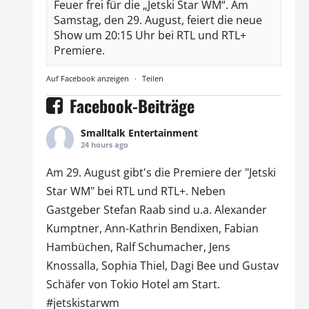
Feuer frei für die „Jetski Star WM“. Am
Samstag, den 29. August, feiert die neue
Show um 20:15 Uhr bei RTL und RTL+
Premiere.
Auf Facebook anzeigen
·
Teilen
Facebook-Beiträge
Smalltalk Entertainment
24 hours ago
Am 29. August gibt's die Premiere der "Jetski
Star WM" bei
RTL
und
RTL
+. Neben
Gastgeber Stefan Raab sind u.a.
Alexander
Kumptner
, Ann-Kathrin Bendixen,
Fabian
Hambüchen
, Ralf Schumacher,
Jens
Knossalla
,
Sophia Thiel
,
Dagi Bee
und Gustav
Schäfer von
Tokio Hotel
am Start.
#jetskistarwm