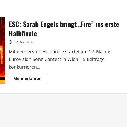
ESC: Sarah Engels bringt „Fire” ins erste
Halbfinale
12. Mai 2026
Mit dem ersten Halbfinale startet am 12. Mai der
Eurovision Song Contest in Wien. 15 Beiträge
konkurrieren...
Mehr
Mehr erfahren
Informationen
über
ESC:
Sarah
Engels
bringt
„Fire”
ins
erste
Halbfinale