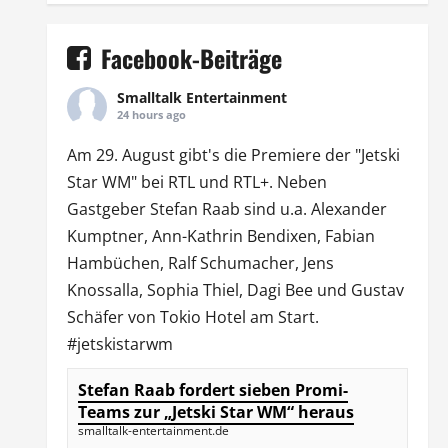
Facebook-Beiträge
Smalltalk Entertainment
24 hours ago
Am 29. August gibt's die Premiere der "Jetski
Star WM" bei
RTL
und
RTL
+. Neben
Gastgeber Stefan Raab sind u.a.
Alexander
Kumptner
, Ann-Kathrin Bendixen,
Fabian
Hambüchen
, Ralf Schumacher,
Jens
Knossalla
,
Sophia Thiel
,
Dagi Bee
und Gustav
Schäfer von
Tokio Hotel
am Start.
#jetskistarwm
Stefan Raab fordert sieben Promi-
Teams zur „Jetski Star WM“ heraus
smalltalk-entertainment.de