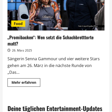
Food
„Promibacken“: Wen setzt die Schachbretttorte
matt?
26. März 2025
Sängerin Senna Gammour und vier weitere Stars
gehen am 26. März in die nächste Runde von
„Das...
Mehr
Mehr erfahren
Informationen
über
„Promibacken“:
Wen
setzt
die
Deine täglichen Entertainment-Updates
Schachbretttorte
matt?