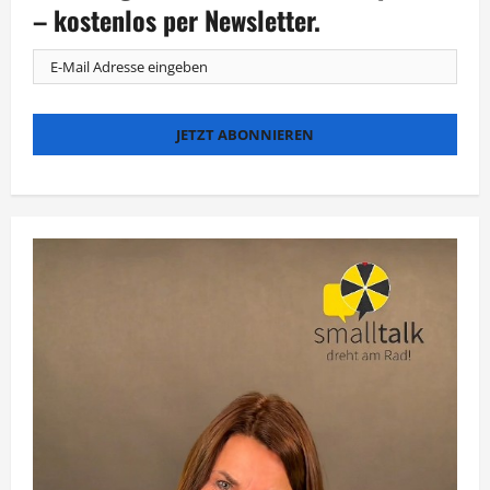
einem
– kostenlos per Newsletter.
Stück