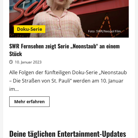
Doku-Serie
SWR Fernsehen zeigt Serie „Neonstaub“ an einem
Stück
10. Januar 2023
Alle Folgen der fünfteiligen Doku-Serie „Neonstaub
– Die Straßen von St. Pauli“ werden am 10. Januar
im...
Mehr
Mehr erfahren
Informationen
über
SWR
Fernsehen
zeigt
Serie
Deine täglichen Entertainment-Updates
„Neonstaub“
an