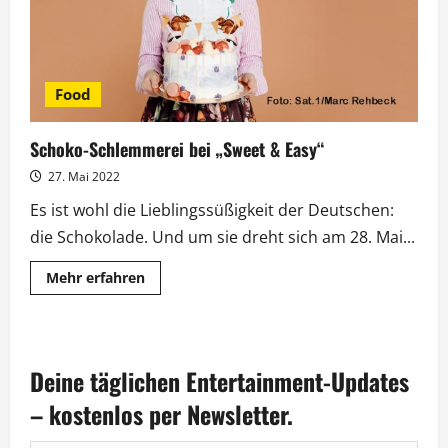
Food
Schoko-Schlemmerei bei „Sweet & Easy“
27. Mai 2022
Es ist wohl die Lieblingssüßigkeit der Deutschen:
die Schokolade. Und um sie dreht sich am 28. Mai...
Mehr
Mehr erfahren
Informationen
über
Schoko-
Schlemmerei
bei
„Sweet
Deine täglichen Entertainment-Updates
&
Easy“
– kostenlos per Newsletter.