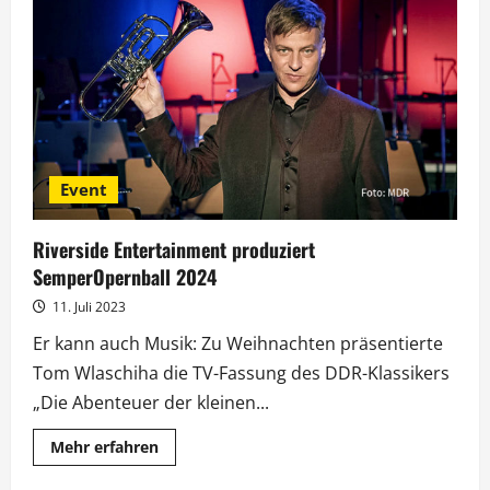
und
Giovanni
Zarrella
beim
SemperOpernball
2024
Event
Riverside Entertainment produziert
SemperOpernball 2024
11. Juli 2023
Er kann auch Musik: Zu Weihnachten präsentierte
Tom Wlaschiha die TV-Fassung des DDR-Klassikers
„Die Abenteuer der kleinen...
Mehr
Mehr erfahren
Informationen
über