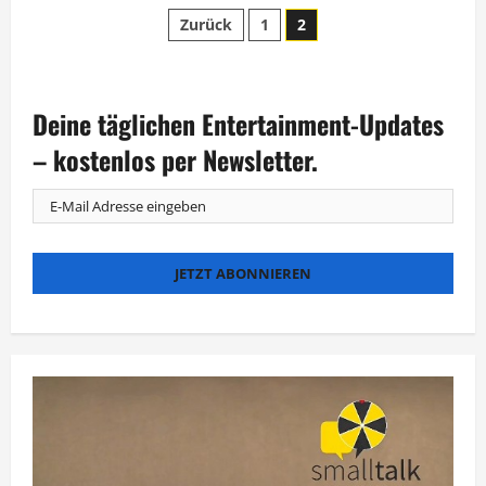
Riverside
Seitennummerierung
Entertainment
Zurück
1
2
produziert
SemperOpernball
der
2024
Beiträge
Deine täglichen Entertainment-Updates
– kostenlos per Newsletter.