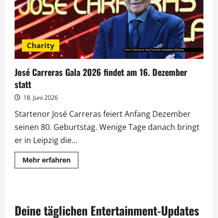
Charity
José Carreras Gala 2026 findet am 16. Dezember
statt
18. Juni 2026
Startenor José Carreras feiert Anfang Dezember
seinen 80. Geburtstag. Wenige Tage danach bringt
er in Leipzig die...
Mehr
Mehr erfahren
Informationen
über
José
Carreras
Gala
2026
Deine täglichen Entertainment-Updates
findet
am