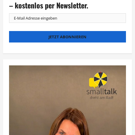
16.
– kostenlos per Newsletter.
Dezember
statt