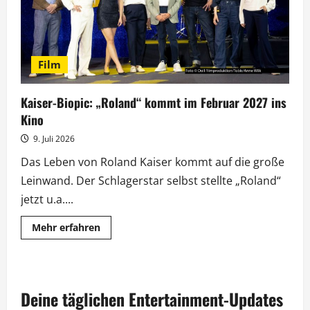
Film
Kaiser-Biopic: „Roland“ kommt im Februar 2027 ins
Kino
9. Juli 2026
Das Leben von Roland Kaiser kommt auf die große
Leinwand. Der Schlagerstar selbst stellte „Roland“
jetzt u.a....
Mehr
Mehr erfahren
Informationen
über
Kaiser-
Biopic:
„Roland“
kommt
Deine täglichen Entertainment-Updates
im
Februar