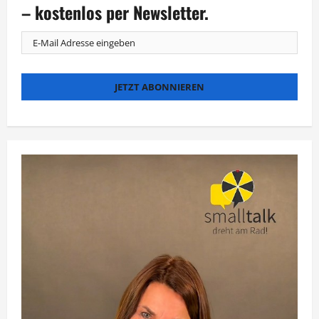
2027
– kostenlos per Newsletter.
ins
Kino