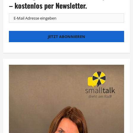
in
– kostenlos per Newsletter.
die
Pedale