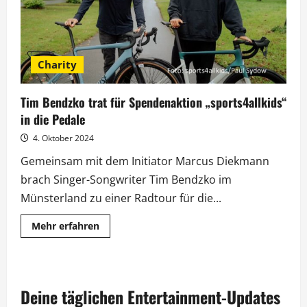
Charity
Tim Bendzko trat für Spendenaktion „sports4allkids“
in die Pedale
4. Oktober 2024
Gemeinsam mit dem Initiator Marcus Diekmann
brach Singer-Songwriter Tim Bendzko im
Münsterland zu einer Radtour für die...
Mehr
Mehr erfahren
Informationen
über
Tim
Bendzko
trat
für
Deine täglichen Entertainment-Updates
Spendenaktion
„sports4allkids“