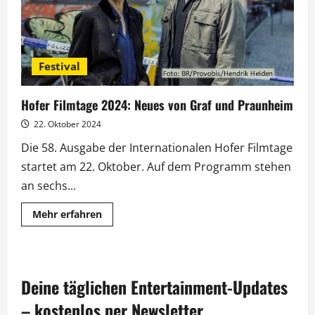
Festival
Hofer Filmtage 2024: Neues von Graf und Praunheim
22. Oktober 2024
Die 58. Ausgabe der Internationalen Hofer Filmtage
startet am 22. Oktober. Auf dem Programm stehen
an sechs...
Mehr
Mehr erfahren
Informationen
über
Hofer
Filmtage
2024:
Neues
Deine täglichen Entertainment-Updates
von
Graf
und
– kostenlos per Newsletter.
Praunheim