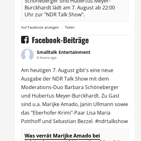
Schöneberger und Hubertus Meyer-
Burckhardt lädt am 7. August ab 22:00
Uhr zur "NDR Talk Show".
Auf Facebook anzeigen
·
Teilen
Facebook-Beiträge
Smalltalk Entertainment
6 hours ago
Am heutigen 7. August gibt's eine neue
Ausgabe der
NDR Talk Show
mit dem
Moderations-Duo
Barbara Schöneberger
und Hubertus Meyer-Burckhardt. Zu Gast
sind u.a.
Marijke Amado
,
Janin Ullmann
sowie
das "Eberhofer-Krimi"-Paar Lisa Maria
Potthoff und Sebastian Bezzel.
#ndrtalkshow
Was verrät Marijke Amado bei