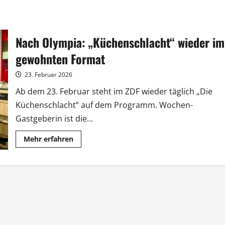
Nach Olympia: „Küchenschlacht“ wieder im
gewohnten Format
23. Februar 2026
Ab dem 23. Februar steht im ZDF wieder täglich „Die
Küchenschlacht“ auf dem Programm. Wochen-
Gastgeberin ist die...
Mehr
Mehr erfahren
Informationen
über
Nach
Olympia:
„Küchenschlacht“
wieder
im
gewohnten
Format