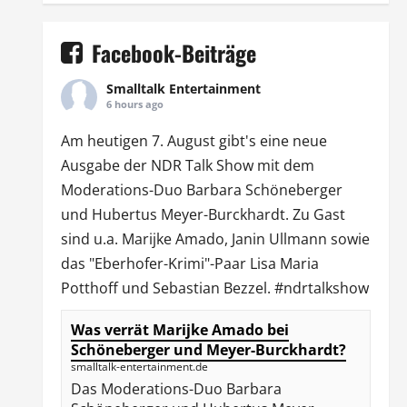
Facebook-Beiträge
Smalltalk Entertainment
6 hours ago
Am heutigen 7. August gibt's eine neue
Ausgabe der
NDR Talk Show
mit dem
Moderations-Duo
Barbara Schöneberger
und Hubertus Meyer-Burckhardt. Zu Gast
sind u.a.
Marijke Amado
,
Janin Ullmann
sowie
das "Eberhofer-Krimi"-Paar Lisa Maria
Potthoff und Sebastian Bezzel.
#ndrtalkshow
Was verrät Marijke Amado bei
Schöneberger und Meyer-Burckhardt?
smalltalk-entertainment.de
Das Moderations-Duo Barbara