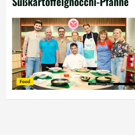
Süßkartoffelgnocchi-Pfanne
Food