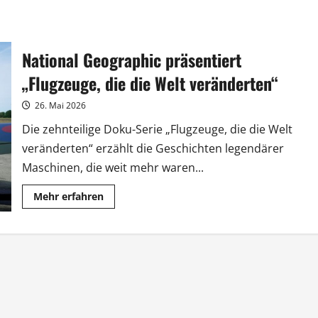
National Geographic präsentiert
„Flugzeuge, die die Welt veränderten“
26. Mai 2026
Die zehnteilige Doku-Serie „Flugzeuge, die die Welt
veränderten“ erzählt die Geschichten legendärer
Maschinen, die weit mehr waren...
Mehr
Mehr erfahren
Informationen
über
National
Geographic
präsentiert
„Flugzeuge,
die
die
Welt
veränderten“