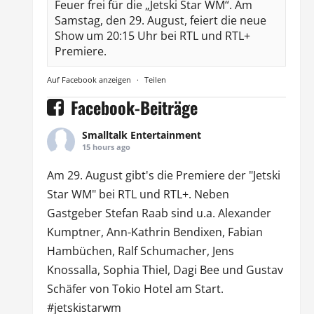
Feuer frei für die „Jetski Star WM“. Am
Samstag, den 29. August, feiert die neue
Show um 20:15 Uhr bei RTL und RTL+
Premiere.
Auf Facebook anzeigen
·
Teilen
Facebook-Beiträge
Smalltalk Entertainment
15 hours ago
Am 29. August gibt's die Premiere der "Jetski
Star WM" bei
RTL
und
RTL
+. Neben
Gastgeber Stefan Raab sind u.a.
Alexander
Kumptner
, Ann-Kathrin Bendixen,
Fabian
Hambüchen
, Ralf Schumacher,
Jens
Knossalla
,
Sophia Thiel
,
Dagi Bee
und Gustav
Schäfer von
Tokio Hotel
am Start.
#jetskistarwm