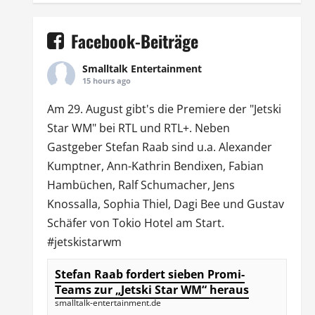
Facebook-Beiträge
Smalltalk Entertainment
15 hours ago
Am 29. August gibt's die Premiere der "Jetski
Star WM" bei
RTL
und
RTL
+. Neben
Gastgeber Stefan Raab sind u.a.
Alexander
Kumptner
, Ann-Kathrin Bendixen,
Fabian
Hambüchen
, Ralf Schumacher,
Jens
Knossalla
,
Sophia Thiel
,
Dagi Bee
und Gustav
Schäfer von
Tokio Hotel
am Start.
#jetskistarwm
Stefan Raab fordert sieben Promi-
Teams zur „Jetski Star WM“ heraus
smalltalk-entertainment.de